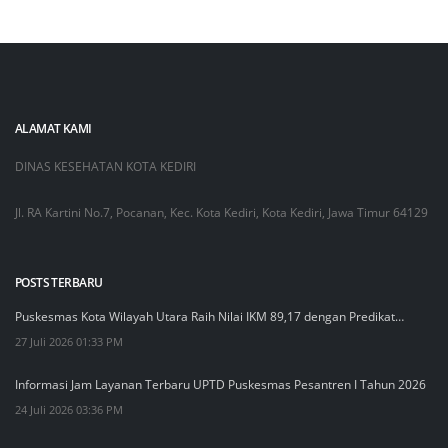
ALAMAT KAMI
DINAS KESEHATAN KOTA KEDIRI
Jl. RA Kartini No.7, Pocanan, Kec. Kota Kediri, Kota Kediri, Jawa Timur 64129
POSTS TERBARU
Puskesmas Kota Wilayah Utara Raih Nilai IKM 89,17 dengan Predikat…
27 Juli 2026 01:33 PM
Informasi Jam Layanan Terbaru UPTD Puskesmas Pesantren I Tahun 2026
24 Juli 2026 03:36 PM